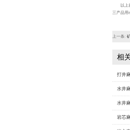
以上就是
三产品用心
上一条:
相
打井
水井
水井
岩芯