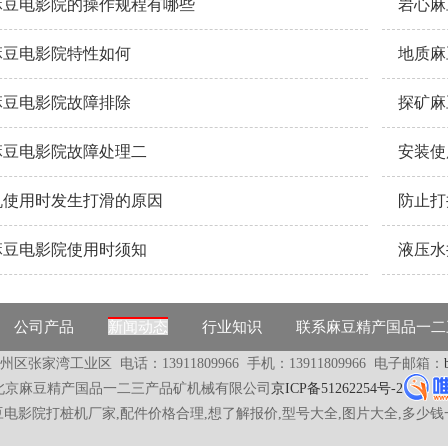
麻豆电影院的操作规程有哪些
岩心麻
麻豆电影院特性如何
地质麻
麻豆电影院故障排除
探矿麻
麻豆电影院故障处理二
安装使
机使用时发生打滑的原因
防止打
麻豆电影院使用时须知
液压水
公司产品
新闻动态
行业知识
联系麻豆精产国品一二
市通州区张家湾工业区
电话：13911809966
手机：13911809966 电子邮箱：
：北京麻豆精产国品一二三产品矿机械有限公司
京ICP备51262254号-2
电影院打桩机厂家,配件价格合理,想了解报价,型号大全,图片大全,多少