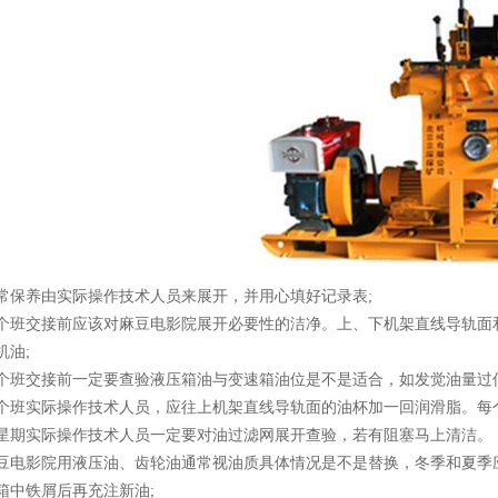
养由实际操作技术人员来展开，并用心填好记录表;
接前应该对麻豆电影院展开必要性的洁净。上、下机架直线导轨面和立轴
机油;
交接前一定要查验液压箱油与变速箱油位是不是适合，如发觉油量过低
实际操作技术人员，应往上机架直线导轨面的油杯加一回润滑脂
实际操作技术人员一定要对油过滤网展开查验，若有阻塞马上清洁。
影院用液压油、齿轮油通常视油质具体情况是不是替换，冬季和夏季应
箱中铁屑后再充注新油;