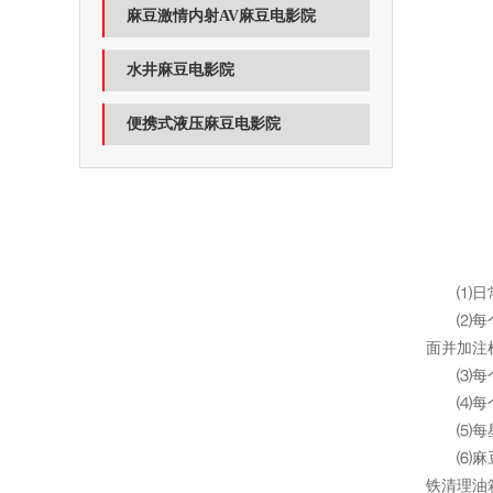
麻豆激情内射AV麻豆电影院
水井麻豆电影院
便携式液压麻豆电影院
⑴日常保
⑵每个班交
面并加注
⑶每个班
⑷每个班
⑸每星期
⑹麻豆电
铁清理油